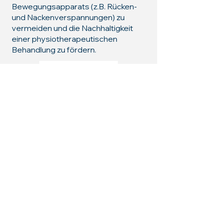
Bewegungsapparats (z.B. Rücken-
und Nackenverspannungen) zu
vermeiden und die Nachhaltigkeit
einer physiotherapeutischen
Behandlung zu fördern.
Physioga
Die Physiotherapeutin und
Yogatrainierin Franziska Krayter
bietet bei
Physioga
individuelles
Yogatraining mit den
Schwerpunkten
Gesunderhaltung, Entspannung
und allgemeiner Fitness an.