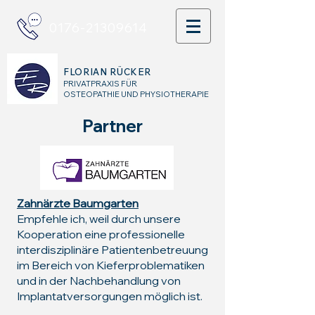
0176-21309614
FLORIAN RÜCKER
PRIVATPRAXIS FÜR
OSTEOPATHIE UND PHYSIOTHERAPIE
Partner
Zahnärzte Baumgarten
Empfehle ich, weil durch unsere
Kooperation eine professionelle
interdisziplinäre Patientenbetreuung
im Bereich von Kieferproblematiken
und in der Nachbehandlung von
Implantatversorgungen möglich ist.